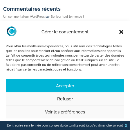
Commentaires récents
Un commentateur WordPress
sur
Bonjour tout le monde !
Gérer le consentement
ACCUEIL
VÉHICULES
EXTÉRIEUR
Pour offrir les meilleures expériences, nous utilisons des technologies telles
INTÉRIEUR
AVIS
CONTACT
que les cookies pour stocker et/ou accéder aux informations des appareils.
Le fait de consentir à ces technologies nous permettra de traiter des données
MENTIONS LÉGALES
telles que le comportement de navigation ou les ID uniques sur ce site. Le
POLITIQUE DE CONFIDENTIALITÉ
fait de ne pas consentir ou de retirer son consentement peut avoir un effet
négatif sur certaines caractéristiques et fonctions.
Accepter
Copyright © 2021 - Créé et développé par
Des Clics Et Vous
, Informatique et
Communication, 85800 Saint-Gilles-Croix-de-Vie, 85470 Brétignolles-sur-Mer
Refuser
Voir les préférences
Politique de confidentialité
X
L'entreprise sera fermée pour congés du du lundi 3 août jusqu'au dimanche 30 août