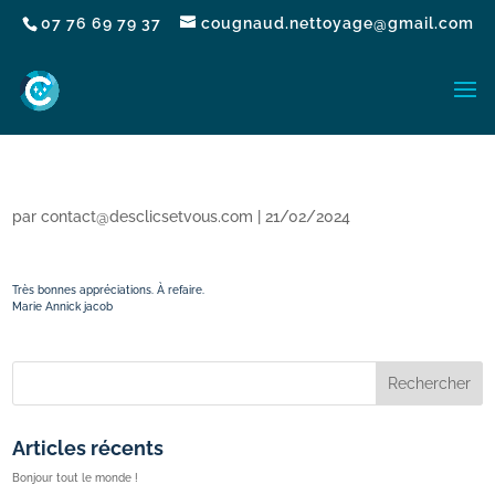
07 76 69 79 37
cougnaud.nettoyage@gmail.com
par
contact@desclicsetvous.com
|
21/02/2024
Très bonnes appréciations. À refaire.
Marie Annick jacob
Rechercher
Articles récents
Bonjour tout le monde !